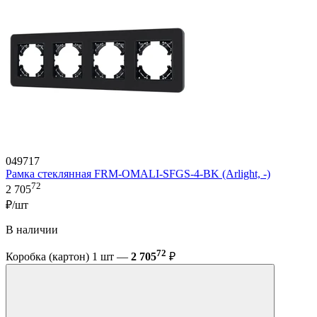
049717
Рамка стеклянная FRM-OMALI-SFGS-4-BK (Arlight, -)
72
2 705
₽/шт
В наличии
72
Коробка (картон) 1 шт —
2 705
₽