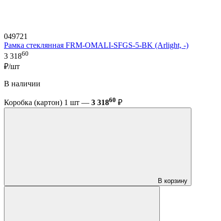
049721
Рамка стеклянная FRM-OMALI-SFGS-5-BK (Arlight, -)
60
3 318
₽/шт
В наличии
60
Коробка (картон) 1 шт —
3 318
₽
В корзину