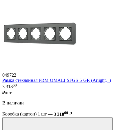
049722
Рамка стеклянная FRM-OMALI-SFGS-5-GR (Arlight, -)
60
3 318
₽/шт
В наличии
60
Коробка (картон) 1 шт —
3 318
₽