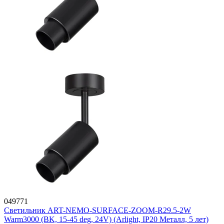
049771
Светильник ART-NEMO-SURFACE-ZOOM-R29.5-2W
Warm3000 (BK, 15-45 deg, 24V) (Arlight, IP20 Металл, 5 лет)