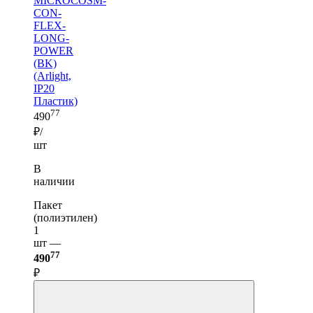
MICROCOSM-
CON-
FLEX-
LONG-
POWER
(BK)
(Arlight,
IP20
Пластик)
77
490
₽/
шт
В
наличии
Пакет
(полиэтилен)
1
шт —
77
490
₽