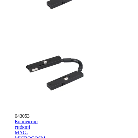
043053
Коннектор
гибкий
MAG-