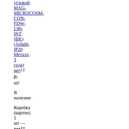
угловой
MAG-
MICROCOSM-
CON-
FDW-
L90-
INT
(BK)
(Arlight,
IP20
Металл,
3
года)
12
885
₽/
шт
В
наличии
Коробка
(картон)
1
шт —
12