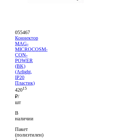
055467
Коннектор
MAG-
MICROCOSM-
CON-
POWER
(BK)
(Arlight,
IP20
Пластик)
15
420
₽/
шт
В
наличии
Пакет
(полиэтилен)