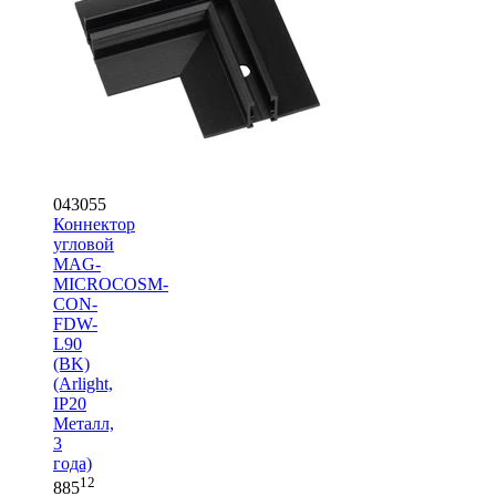
043055
Коннектор
угловой
MAG-
MICROCOSM-
CON-
FDW-
L90
(BK)
(Arlight,
IP20
Металл,
3
года)
12
885