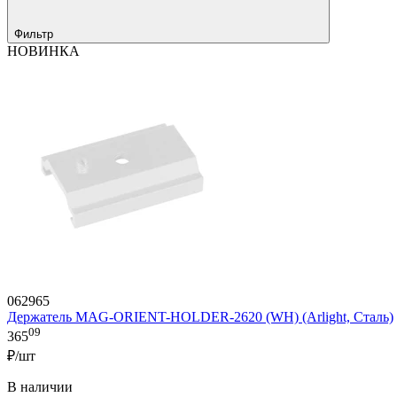
Фильтр
НОВИНКА
062965
Держатель MAG-ORIENT-HOLDER-2620 (WH) (Arlight, Сталь)
09
365
₽/шт
В наличии