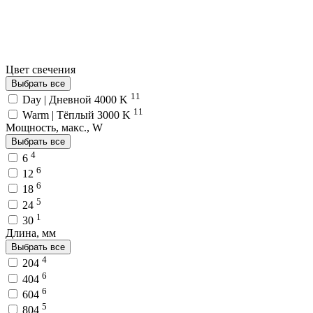
Цвет свечения
Выбрать все
11
Day | Дневной 4000 K
11
Warm | Тёплый 3000 K
Мощность, макс., W
Выбрать все
4
6
6
12
6
18
5
24
1
30
Длина, мм
Выбрать все
4
204
6
404
6
604
5
804