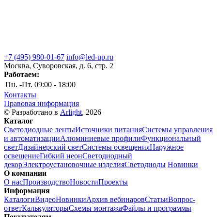
+7 (495) 980-01-67
info@led-up.ru
Москва, Суворовская, д. 6, стр. 2
Работаем:
Пн. -Пт.
09:00 - 18:00
Контакты
Правовая информация
© Разработано в
Arlight
, 2026
Каталог
Светодиодные ленты
Источники питания
Системы управления
и автоматизации
Алюминиевые профили
Функциональный
свет
Дизайнерский свет
Системы освещения
Наружное
освещение
Гибкий неон
Светодиодный
декор
Электроустановочные изделия
Светодиоды
Новинки
О компании
О нас
Производство
Новости
Проекты
Информация
Каталоги
Видео
Новинки
Архив вебинаров
Статьи
Вопрос-
ответ
Калькуляторы
Схемы монтажа
Файлы и программы
Покупателям