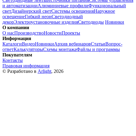
Светодиодные ленты
Источники питания
Системы управления
и автоматизации
Алюминиевые профили
Функциональный
свет
Дизайнерский свет
Системы освещения
Наружное
освещение
Гибкий неон
Светодиодный
декор
Электроустановочные изделия
Светодиоды
Новинки
О компании
О нас
Производство
Новости
Проекты
Информация
Каталоги
Видео
Новинки
Архив вебинаров
Статьи
Вопрос-
ответ
Калькуляторы
Схемы монтажа
Файлы и программы
Покупателям
Контакты
Правовая информация
© Разработано в
Arlight
, 2026