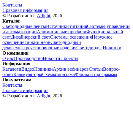
Контакты
Правовая информация
© Разработано в
Arlight
, 2026
Каталог
Светодиодные ленты
Источники питания
Системы управления
и автоматизации
Алюминиевые профили
Функциональный
свет
Дизайнерский свет
Системы освещения
Наружное
освещение
Гибкий неон
Светодиодный
декор
Электроустановочные изделия
Светодиоды
Новинки
О компании
О нас
Производство
Новости
Проекты
Информация
Каталоги
Видео
Новинки
Архив вебинаров
Статьи
Вопрос-
ответ
Калькуляторы
Схемы монтажа
Файлы и программы
Покупателям
Контакты
Правовая информация
© Разработано в
Arlight
, 2026