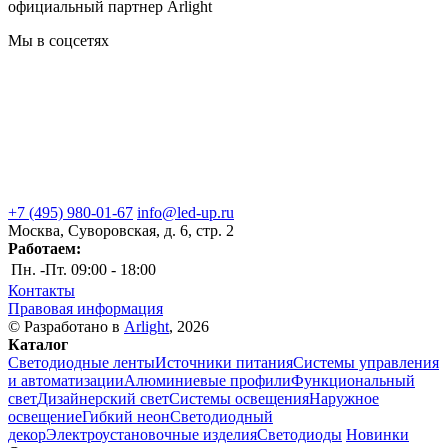
официальный партнер Arlight
Мы в соцсетях
+7 (495) 980-01-67
info@led-up.ru
Москва, Суворовская, д. 6, стр. 2
Работаем:
Пн. -Пт.
09:00 - 18:00
Контакты
Правовая информация
© Разработано в
Arlight
, 2026
Каталог
Светодиодные ленты
Источники питания
Системы управления
и автоматизации
Алюминиевые профили
Функциональный
свет
Дизайнерский свет
Системы освещения
Наружное
освещение
Гибкий неон
Светодиодный
декор
Электроустановочные изделия
Светодиоды
Новинки