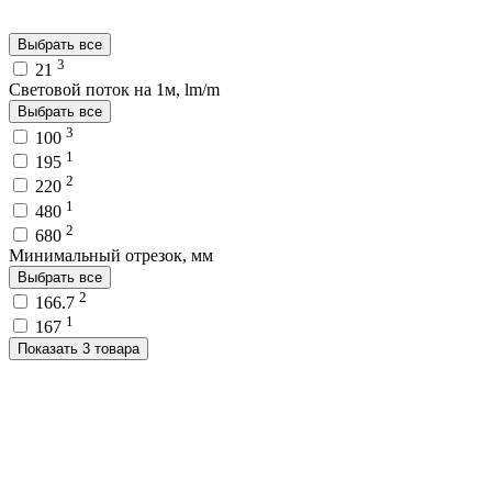
Выбрать все
3
21
Световой поток на 1м, lm/m
Выбрать все
3
100
1
195
2
220
1
480
2
680
Минимальный отрезок, мм
Выбрать все
2
166.7
1
167
Показать 3 товара