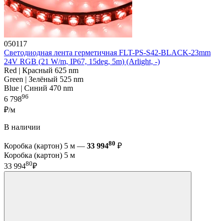
050117
Светодиодная лента герметичная FLT-PS-S42-BLACK-23mm
24V RGB (21 W/m, IP67, 15deg, 5m) (Arlight, -)
Red | Красный 625 nm
Green | Зелёный 525 nm
Blue | Синий 470 nm
96
6 798
₽/м
В наличии
80
Коробка (картон) 5 м —
33 994
₽
Коробка (картон) 5 м
80
33 994
₽