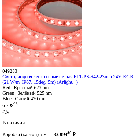
049283
Светодиодная лента герметичная FLT-PS-S42-23mm 24V RGB
(21 W/m, IP67, 15deg, 5m) (Arlight, -)
Red | Красный 625 nm
Green | Зелёный 525 nm
Blue | Синий 470 nm
96
6 798
₽/м
В наличии
80
Коробка (картон) 5 м —
33 994
₽