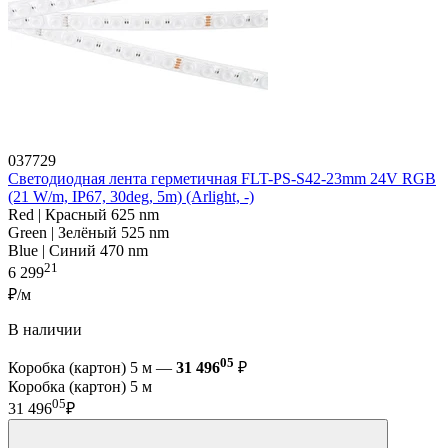
037729
Светодиодная лента герметичная FLT-PS-S42-23mm 24V RGB
(21 W/m, IP67, 30deg, 5m) (Arlight, -)
Red | Красный 625 nm
Green | Зелёный 525 nm
Blue | Синий 470 nm
21
6 299
₽/м
В наличии
05
Коробка (картон) 5 м —
31 496
₽
Коробка (картон) 5 м
05
31 496
₽