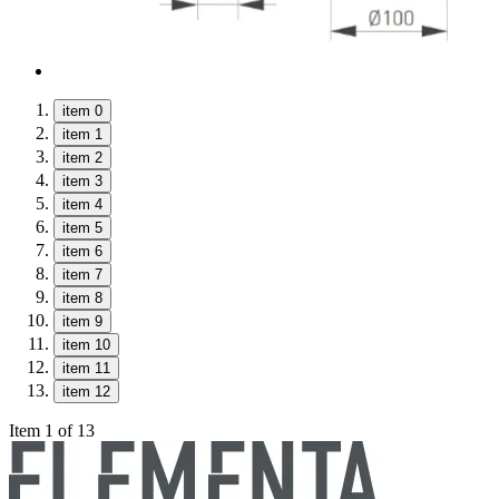
item 0
item 1
item 2
item 3
item 4
item 5
item 6
item 7
item 8
item 9
item 10
item 11
item 12
Item 1 of 13