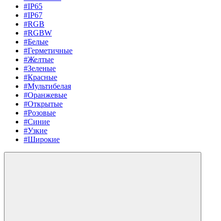
#IP65
#IP67
#RGB
#RGBW
#Белые
#Герметичные
#Желтые
#Зеленые
#Красные
#Мультибелая
#Оранжевые
#Открытые
#Розовые
#Синие
#Узкие
#Широкие