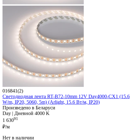
016841(2)
Светодиодная лента RT-B72-10mm 12V Day4000-CX1 (15.6
W/m, IP20, 5060, 5m) (Arlight, 15.6 Вт/м, IP20)
Произведено в Беларуси
Day | Дневной 4000 K
91
1 630
₽/м
Нет в наличии