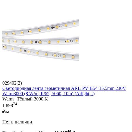
029402(2)
Светодиодная лента герметичная ARL-PV-B54-15.5mm 230V
Warm3000 (8 W/m, IP65, 5060, 10m) (Arlight, -)
Warm | Тёплый 3000 K
74
1 898
₽/м
Нет в наличии
40