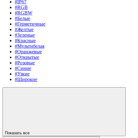
#IP67
#RGB
#RGBW
#Белые
#Герметичные
#Желтые
#Зеленые
#Красные
#Мультибелая
#Оранжевые
#Открытые
#Розовые
#Синие
#Узкие
#Широкие
Показать все