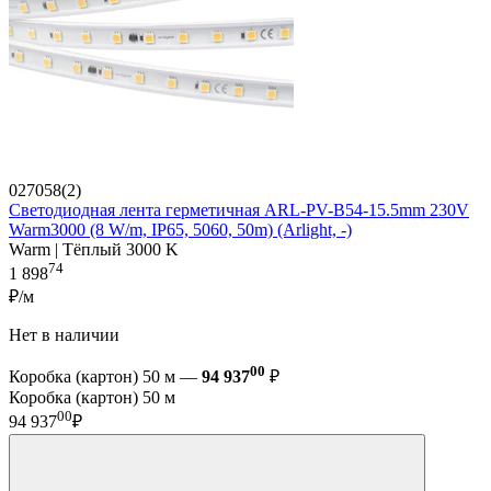
027058(2)
Светодиодная лента герметичная ARL-PV-B54-15.5mm 230V
Warm3000 (8 W/m, IP65, 5060, 50m) (Arlight, -)
Warm | Тёплый 3000 K
74
1 898
₽/м
Нет в наличии
00
Коробка (картон) 50 м —
94 937
₽
Коробка (картон) 50 м
00
94 937
₽