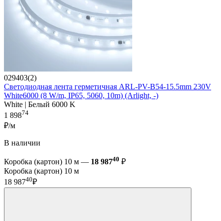
029403(2)
Светодиодная лента герметичная ARL-PV-B54-15.5mm 230V
White6000 (8 W/m, IP65, 5060, 10m) (Arlight, -)
White | Белый 6000 K
74
1 898
₽/м
В наличии
40
Коробка (картон) 10 м —
18 987
₽
Коробка (картон) 10 м
40
18 987
₽