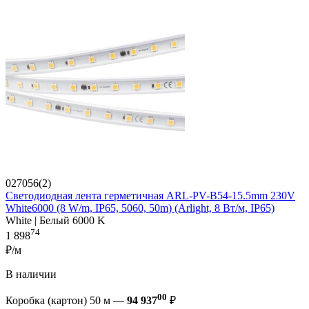
027056(2)
Светодиодная лента герметичная ARL-PV-B54-15.5mm 230V
White6000 (8 W/m, IP65, 5060, 50m) (Arlight, 8 Вт/м, IP65)
White | Белый 6000 K
74
1 898
₽/м
В наличии
00
Коробка (картон) 50 м —
94 937
₽