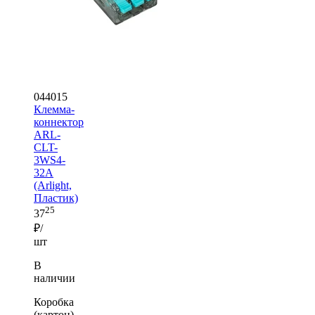
044015
Клемма-
коннектор
ARL-
CLT-
3WS4-
32A
(Arlight,
Пластик)
25
37
₽/
шт
В
наличии
Коробка
(картон)