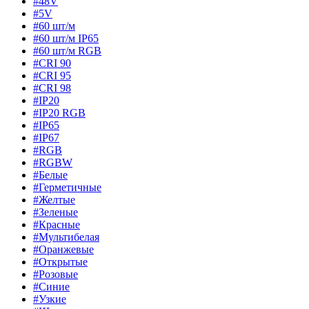
#48V
#5V
#60 шт/м
#60 шт/м IP65
#60 шт/м RGB
#CRI 90
#CRI 95
#CRI 98
#IP20
#IP20 RGB
#IP65
#IP67
#RGB
#RGBW
#Белые
#Герметичные
#Желтые
#Зеленые
#Красные
#Мультибелая
#Оранжевые
#Открытые
#Розовые
#Синие
#Узкие