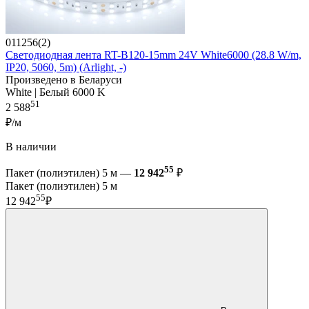
011256(2)
Светодиодная лента RT-B120-15mm 24V White6000 (28.8 W/m,
IP20, 5060, 5m) (Arlight, -)
Произведено в Беларуси
White | Белый 6000 K
51
2 588
₽/м
В наличии
55
Пакет (полиэтилен) 5 м —
12 942
₽
Пакет (полиэтилен) 5 м
55
12 942
₽