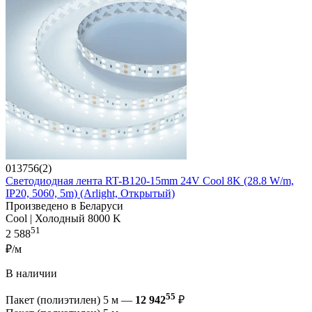
013756(2)
Светодиодная лента RT-B120-15mm 24V Cool 8K (28.8 W/m,
IP20, 5060, 5m) (Arlight, Открытый)
Произведено в Беларуси
Cool | Холодный 8000 K
51
2 588
₽/м
В наличии
55
Пакет (полиэтилен) 5 м —
12 942
₽