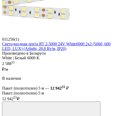
011256(1)
Светодиодная лента RT 2-5000 24V White6000 2x2 (5060, 600
LED, LUX) (Arlight, 28.8 Вт/м, IP20)
Произведено в Беларуси
White | Белый 6000 K
51
2 588
₽/м
В наличии
55
Пакет (полиэтилен) 5 м —
12 942
₽
Пакет (полиэтилен) 5 м
55
12 942
₽