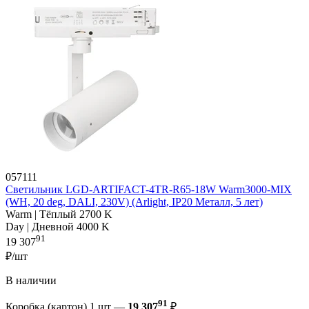
057111
Светильник LGD-ARTIFACT-4TR-R65-18W Warm3000-MIX
(WH, 20 deg, DALI, 230V) (Arlight, IP20 Металл, 5 лет)
Warm | Тёплый 2700 K
Day | Дневной 4000 K
91
19 307
₽/шт
В наличии
91
Коробка (картон) 1 шт —
19 307
₽