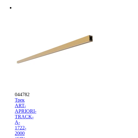
044782
Трек
ART-
APRIORI-
TRACK-
A-
1722-
2000