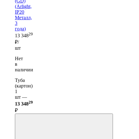
(GD)
(Arlight,
IP20
Металл,
3
года)
29
13 348
₽/
шт
Нет
в
наличии
Туба
(картон)
1
шт —
29
13 348
₽