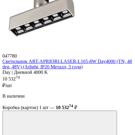
047780
Светильник ART-APRIORI-LASER-L165-8W Day4000 (TN, 48
deg, 48V) (Arlight, IP20 Металл, 3 года)
Day | Дневной 4000 K
74
10 532
₽/шт
В наличии
74
Коробка (картон) 1 шт —
10 532
₽