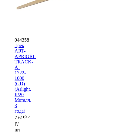
044358
Трек
ART-
APRIORI-
TRACK-
A-
1722-
1000
(GD)
(Arlight,
IP20
Металл,
3
года)
96
7 619
₽/
шт