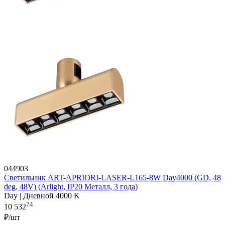
044903
Светильник ART-APRIORI-LASER-L165-8W Day4000 (GD, 48
deg, 48V) (Arlight, IP20 Металл, 3 года)
Day | Дневной 4000 K
74
10 532
₽/шт