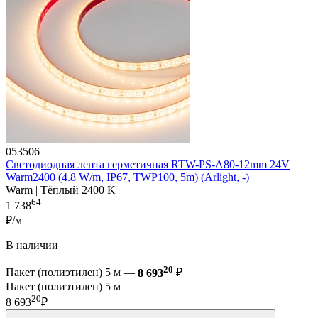
053506
Светодиодная лента герметичная RTW-PS-A80-12mm 24V
Warm2400 (4.8 W/m, IP67, TWP100, 5m) (Arlight, -)
Warm | Тёплый 2400 K
64
1 738
₽/м
В наличии
20
Пакет (полиэтилен) 5 м —
8 693
₽
Пакет (полиэтилен) 5 м
20
8 693
₽