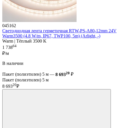
045162
Светодиодная лента герметичная RTW-PS-A80-12mm 24V
Warm3500 (4.8 W/m, IP67, TWP100, 5m) (Arlight, -)
Warm | Тёплый 3500 K
64
1 738
₽/м
В наличии
20
Пакет (полиэтилен) 5 м —
8 693
₽
Пакет (полиэтилен) 5 м
20
8 693
₽