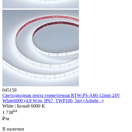
045159
Светодиодная лента герметичная RTW-PS-A80-12mm 24V
White6000 (4.8 W/m, IP67, TWP100, 5m) (Arlight, -)
White | Белый 6000 K
64
1 738
₽/м
В наличии