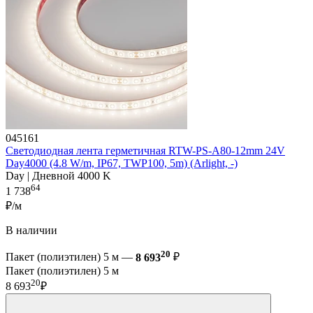
045161
Светодиодная лента герметичная RTW-PS-A80-12mm 24V
Day4000 (4.8 W/m, IP67, TWP100, 5m) (Arlight, -)
Day | Дневной 4000 K
64
1 738
₽/м
В наличии
20
Пакет (полиэтилен) 5 м —
8 693
₽
Пакет (полиэтилен) 5 м
20
8 693
₽