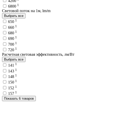
4200
1
6800
Световой поток на 1м, lm/m
Выбрать все
1
650
1
660
1
680
1
690
1
700
1
720
Расчетная световая эффективность, лм/Вт
Выбрать все
1
141
1
143
1
148
1
150
1
152
1
157
Показать 6 товаров