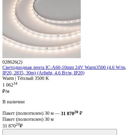
028626(2)
Светодиодная лента IC-A60-10mm 24V Warm3500 (4.6 W/m,
IP20, 2835, 30m) (Arlight, 4.6 Вт/м, IP20)
Warm | Тёплый 3500 K
34
1 062
₽/м
В наличии
20
Пакет (полиэтилен) 30 м —
31 870
₽
Пакет (полиэтилен) 30 м
20
31 870
₽