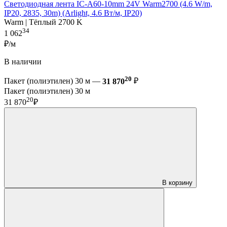
Светодиодная лента IC-A60-10mm 24V Warm2700 (4.6 W/m,
IP20, 2835, 30m) (Arlight, 4.6 Вт/м, IP20)
Warm | Тёплый 2700 K
34
1 062
₽/м
В наличии
20
Пакет (полиэтилен) 30 м —
31 870
₽
Пакет (полиэтилен) 30 м
20
31 870
₽
В корзину