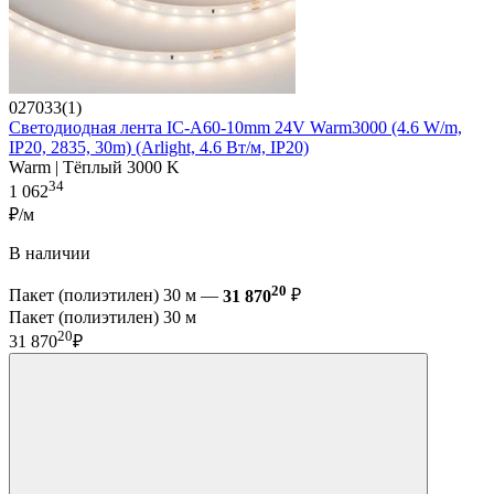
027033(1)
Светодиодная лента IC-A60-10mm 24V Warm3000 (4.6 W/m,
IP20, 2835, 30m) (Arlight, 4.6 Вт/м, IP20)
Warm | Тёплый 3000 K
34
1 062
₽/м
В наличии
20
Пакет (полиэтилен) 30 м —
31 870
₽
Пакет (полиэтилен) 30 м
20
31 870
₽