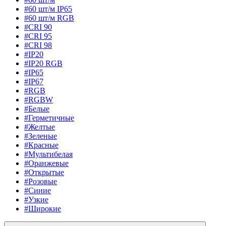
#60 шт/м IP65
#60 шт/м RGB
#CRI 90
#CRI 95
#CRI 98
#IP20
#IP20 RGB
#IP65
#IP67
#RGB
#RGBW
#Белые
#Герметичные
#Желтые
#Зеленые
#Красные
#Мультибелая
#Оранжевые
#Открытые
#Розовые
#Синие
#Узкие
#Широкие