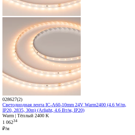
028627(2)
Светодиодная лента IC-A60-10mm 24V Warm2400 (4.6 W/m,
IP20, 2835, 30m) (Arlight, 4.6 Вт/м, IP20)
Warm | Тёплый 2400 K
34
1 062
₽/м