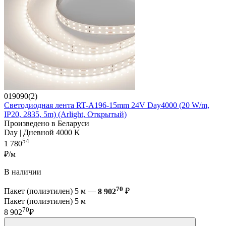
019090(2)
Светодиодная лента RT-A196-15mm 24V Day4000 (20 W/m,
IP20, 2835, 5m) (Arlight, Открытый)
Произведено в Беларуси
Day | Дневной 4000 K
54
1 780
₽/м
В наличии
70
Пакет (полиэтилен) 5 м —
8 902
₽
Пакет (полиэтилен) 5 м
70
8 902
₽