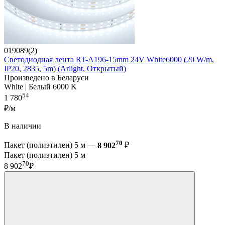
019089(2)
Светодиодная лента RT-A196-15mm 24V White6000 (20 W/m,
IP20, 2835, 5m) (Arlight, Открытый)
Произведено в Беларуси
White | Белый 6000 K
54
1 780
₽/м
В наличии
70
Пакет (полиэтилен) 5 м —
8 902
₽
Пакет (полиэтилен) 5 м
70
8 902
₽