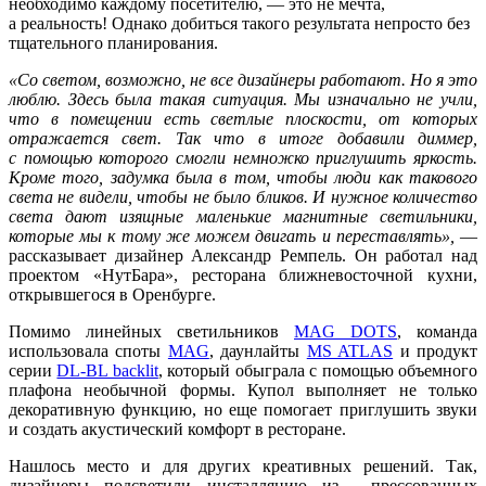
необходимо каждому посетителю, — это не мечта,
а реальность! Однако добиться такого результата непросто без
тщательного планирования.
«Со светом, возможно, не все дизайнеры работают. Но я это
люблю. Здесь была такая ситуация. Мы изначально не учли,
что в помещении есть светлые плоскости, от которых
отражается свет. Так что в итоге добавили диммер,
с помощью которого смогли немножко приглушить яркость.
Кроме того, задумка была в том, чтобы люди как такового
света не видели, чтобы не было бликов. И нужное количество
света дают изящные маленькие магнитные светильники,
которые мы к тому же можем двигать и переставлять»,
—
рассказывает дизайнер Александр Ремпель. Он работал над
проектом «НутБара», ресторана ближневосточной кухни,
открывшегося в Оренбурге.
Помимо линейных светильников
MAG DOTS
, команда
использовала споты
MAG
, даунлайты
MS ATLAS
и продукт
серии
DL-BL backlit
, который обыграла с помощью объемного
плафона необычной формы. Купол выполняет не только
декоративную функцию, но еще помогает приглушить звуки
и создать акустический комфорт в ресторане.
Нашлось место и для других креативных решений. Так,
дизайнеры подсветили инсталляцию из… прессованных