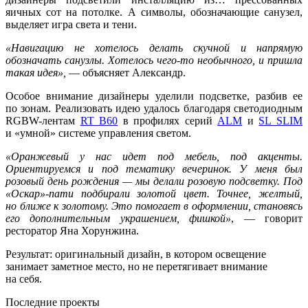
яичных сот на потолке. А символы, обозначающие санузел,
выделяет игра света и тени.
«Навигацию не хотелось делать скучной и напрямую
обозначать санузлы. Хотелось чего-то необычного, и пришла
такая идея»,
— объясняет Александр.
Особое внимание дизайнеры уделили подсветке, разбив ее
по зонам. Реализовать идею удалось благодаря светодиодным
RGBW-лентам
RT B60
в профилях серий
ALM
и
SL SLIM
и «умной» системе управления светом.
«Оранжевый у нас идет под мебель, под акценты.
Ориентируемся и под тематику вечеринок. У меня был
розовый день рождения — мы делали розовую подсветку. Под
«Оскар»-пати подбирали золотой цвет. Точнее, желтый,
но ближе к золотому. Это помогает в оформлении, становясь
его дополнительным украшением, фишкой»
, — говорит
ресторатор Яна Хорунжина.
Результат: оригинальный дизайн, в котором освещение
занимает заметное место, но не перетягивает внимание
на себя.
Последние проекты