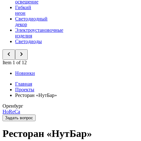
освещение
Гибкий
неон
Светодиодный
декор
Электроустановочные
изделия
Светодиоды
Item 1 of 12
Новинки
Главная
Проекты
Ресторан «НутБар»
Оренбург
HoReCa
Задать вопрос
Ресторан «НутБар»