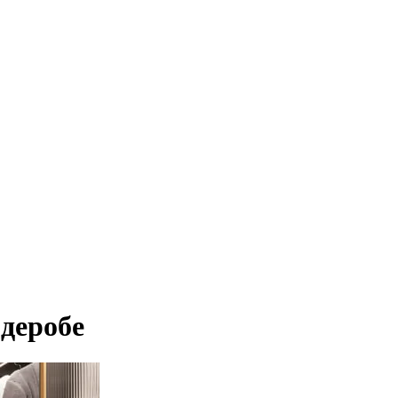
деробе