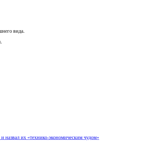
шнего вида.
.
е и назвал их «технико-экономическим чудом»